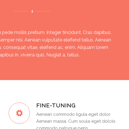
 pede mollis pretium. Integer tincidunt. Cras dapibus.
mper nisi. Aenean vulputate eleifend tellus. Aenean
 eu, consequat vitae, eleifend ac, enim. Aliquam lorem
apibus in, viverra quis, feugiat a, tellus.
FINE-TUNING
Aenean commodo ligula eget dolor.
Aenean massa. Cum soula eget dolciis
commodo natoque pens.