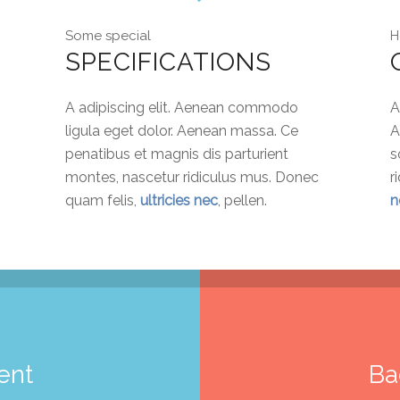
Some special
H
SPECIFICATIONS
A adipiscing elit. Aenean commodo
A
ligula eget dolor. Aenean massa. Ce
A
penatibus et magnis dis parturient
s
montes, nascetur ridiculus mus. Donec
r
quam felis,
ultricies nec
, pellen.
n
ent
Ba