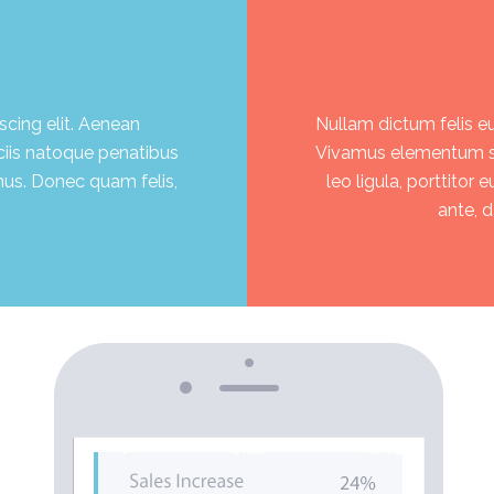
cing elit. Aenean
Nullam dictum felis eu
iis natoque penatibus
Vivamus elementum se
mus. Donec quam felis,
leo ligula, porttitor
ante, d