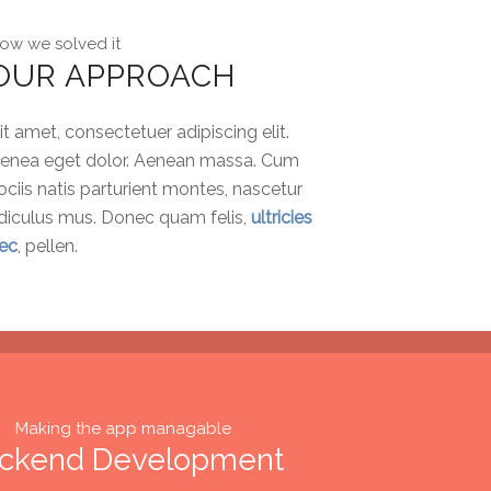
ow we solved it
OUR APPROACH
it amet, consectetuer adipiscing elit.
enea eget dolor. Aenean massa. Cum
ociis natis parturient montes, nascetur
idiculus mus. Donec quam felis,
ultricies
ec
, pellen.
Making the app managable
ckend Development