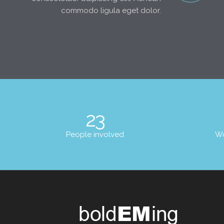
commodo ligula eget dolor.
23
People involved
Wo