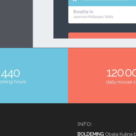
120
0
440
.
rking hours
daily mouse c
INFO:
BOLDEMING
Obala Kulina 