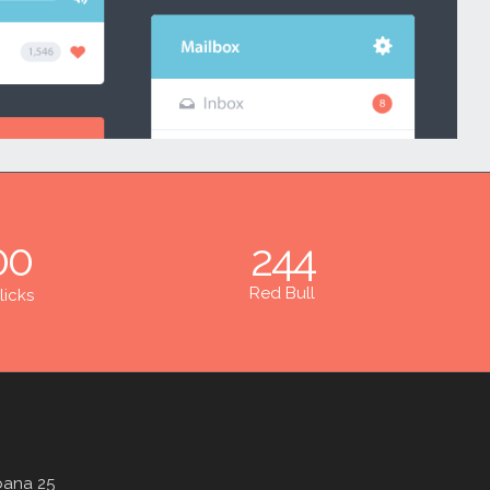
00
244
Red Bull
licks
bana 25