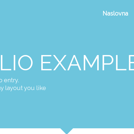
Naslovna
LIO EXAMPL
o entry.
y layout you like